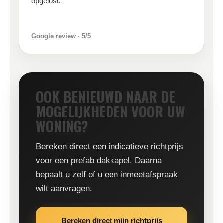
opgelost.”
Google review · 5/5
OOK BENIEUWD NAAR DE
MOGELIJKHEDEN VOOR UW
WONING?
Bereken direct een indicatieve richtprijs
voor een prefab dakkapel. Daarna
bepaalt u zelf of u een inmeetafspraak
wilt aanvragen.
Bereken direct mijn richtprijs