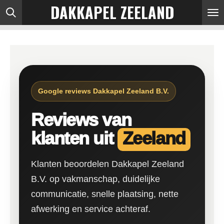
DAKKAPEL ZEELAND
Ga
direct
naar
de
hoofdinhoud
Google reviews Dakkapel Zeeland B.V.
Reviews van
klanten uit
Zeeland
Klanten beoordelen Dakkapel Zeeland
B.V. op vakmanschap, duidelijke
communicatie, snelle plaatsing, nette
afwerking en service achteraf.